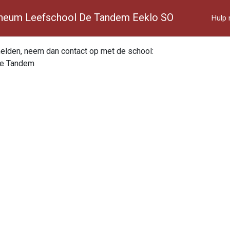
neum Leefschool De Tandem Eeklo SO
Hulp 
melden, neem dan contact op met de school:
De Tandem